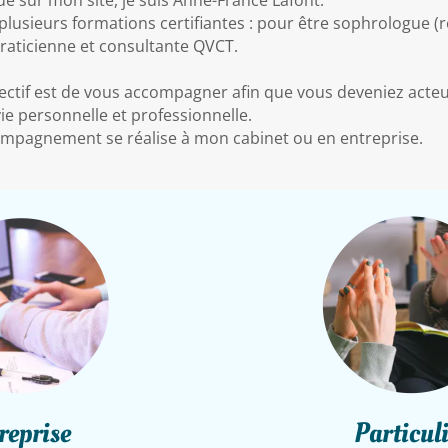
e sur mon site, je suis Anne-France Lafont.
vi plusieurs formations certifiantes : pour être sophrologue
raticienne et consultante QVCT.
ctif est de vous accompagner afin que vous deveniez acteu
ie personnelle et professionnelle.
mpagnement se réalise à mon cabinet ou en entreprise.
brightne
htness_1
reprise
Particul