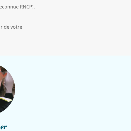
 (reconnue RNCP),
r de votre
ss_1
ier