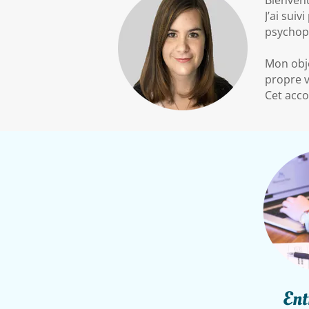
Bienvenu
J’ai sui
psychop
Mon obje
propre v
Cet acco
brig
Ent