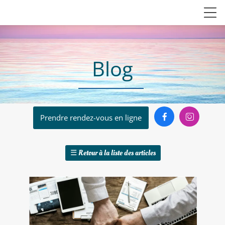
Blog


Prendre rendez-vous en ligne
☰
Retour à la liste des articles