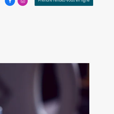
Prendre rendez-vous en ligne



