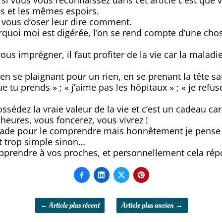
si vous vous reconnaissez dans cet article c’est que
 et les mêmes espoirs.
à vous d’oser leur dire comment.
quoi moi est digérée, l’on se rend compte d’une chose
us imprégner, il faut profiter de la vie car la malad
en se plaignant pour un rien, en se prenant la tête sa
tu prends » ; « j’aime pas les hôpitaux » ; « je refu
sédez la vraie valeur de la vie et c’est un cadeau ca
heures, vous foncerez, vous vivrez !
alade pour le comprendre mais honnêtement je pense
it trop simple sinon…
apprendre à vos proches, et personnellement cela r




←
Article plus récent
Article plus ancien
→