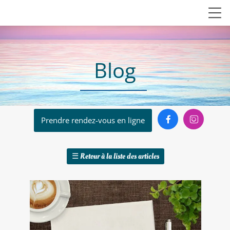
Blog


Prendre rendez-vous en ligne
☰
Retour à la liste des articles